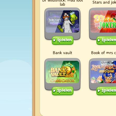
Dr wildshock: mad loot
Stars and jo
lab
Spielen
Spiele
Bank vault
Book of mrs c
Spielen
Spiele