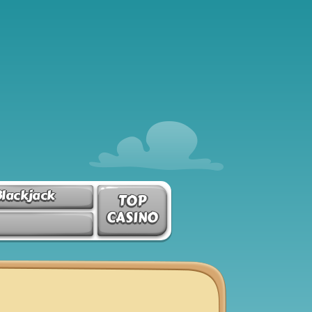
lackjack
TOP
CASINO