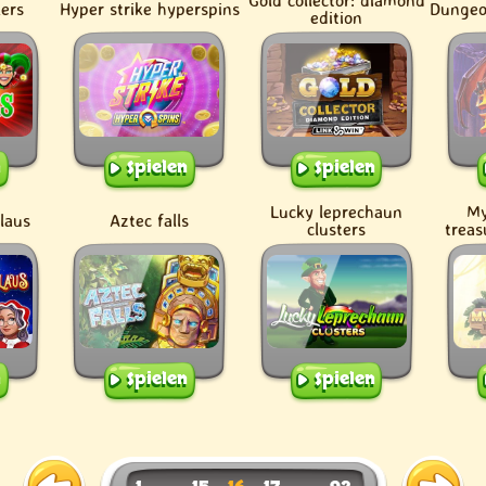
Gold collector: diamond
kers
Hyper strike hyperspins
Dungeo
edition
n
Spielen
Spielen
Lucky leprechaun
My
laus
Aztec falls
clusters
treas
n
Spielen
Spielen