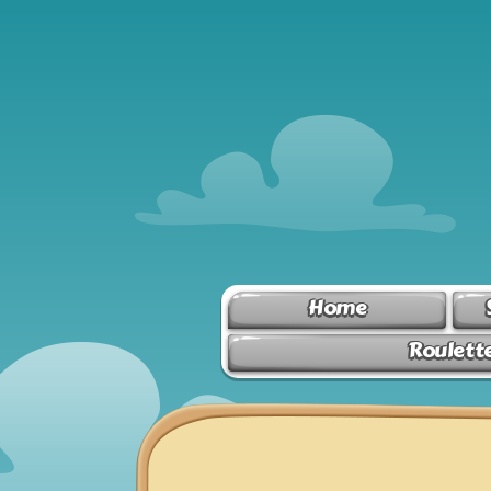
Home
Roulett