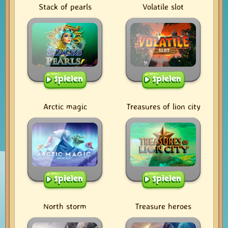
Stack of pearls
Volatile slot
Spielen
Spielen
Arctic magic
Treasures of lion city
Spielen
Spielen
North storm
Treasure heroes