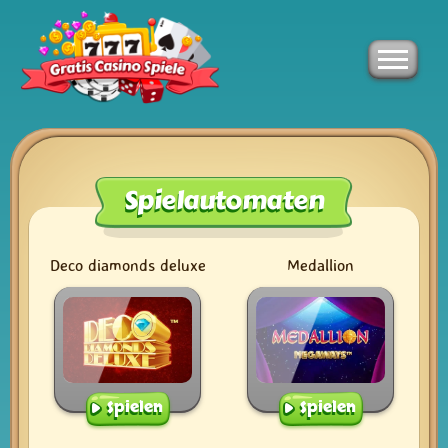
Spielautomaten
Deco diamonds deluxe
Medallion
Spielen
Spielen