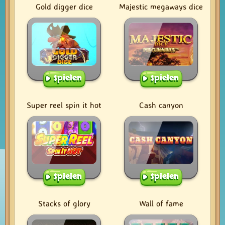
Gold digger dice
Majestic megaways dice
Spielen
Spielen
Super reel spin it hot
Cash canyon
Spielen
Spielen
Stacks of glory
Wall of fame