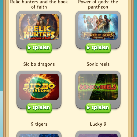
Relic hunters and the book
Power of gods: the
of faith
pantheon
Spielen
Spielen
Sic bo dragons
Sonic reels
Spielen
Spielen
9 tigers
Lucky 9