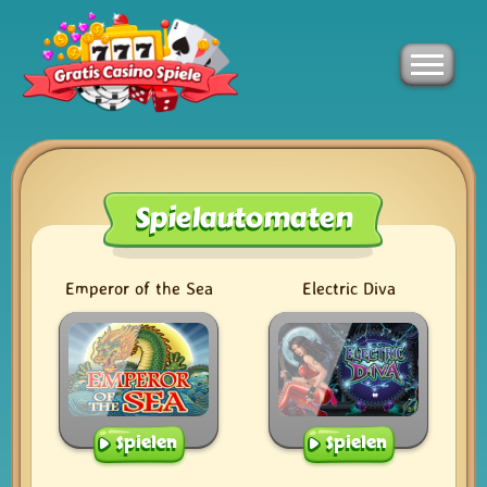
Spielautomaten
Emperor of the Sea
Electric Diva
Spielen
Spielen