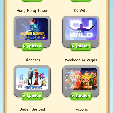
Hong Kong Tower
DJ Wild
Spielen
Spielen
Bloopers
Weekend in Vegas
Spielen
Spielen
Under the Bed
Tycoons