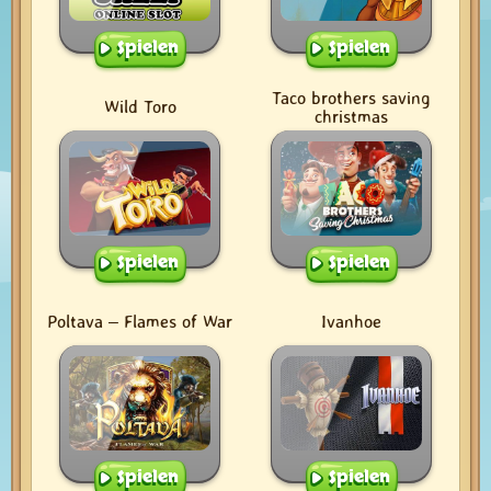
Spielen
Spielen
Taco brothers saving
Wild Toro
christmas
Spielen
Spielen
Poltava – Flames of War
Ivanhoe
Spielen
Spielen