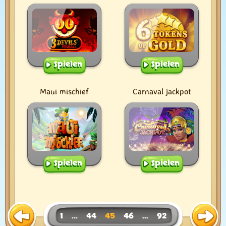
Spielen
Spielen
Maui mischief
Carnaval jackpot
Spielen
Spielen
1
...
44
45
46
...
92