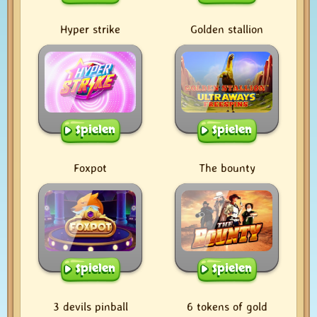
Hyper strike
Golden stallion
Spielen
Spielen
Foxpot
The bounty
Spielen
Spielen
3 devils pinball
6 tokens of gold