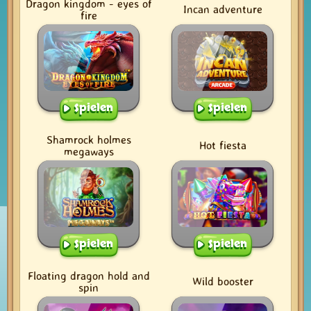
Dragon kingdom - eyes of
Incan adventure
fire
Spielen
Spielen
Shamrock holmes
Hot fiesta
megaways
Spielen
Spielen
Floating dragon hold and
Wild booster
spin