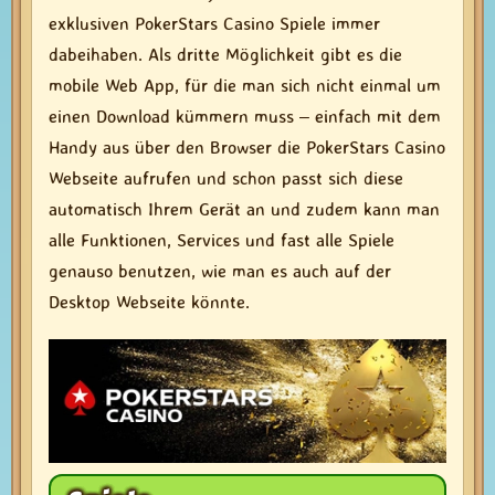
exklusiven PokerStars Casino Spiele immer
dabeihaben. Als dritte Möglichkeit gibt es die
mobile Web App, für die man sich nicht einmal um
einen Download kümmern muss – einfach mit dem
Handy aus über den Browser die PokerStars Casino
Webseite aufrufen und schon passt sich diese
automatisch Ihrem Gerät an und zudem kann man
alle Funktionen, Services und fast alle Spiele
genauso benutzen, wie man es auch auf der
Desktop Webseite könnte.