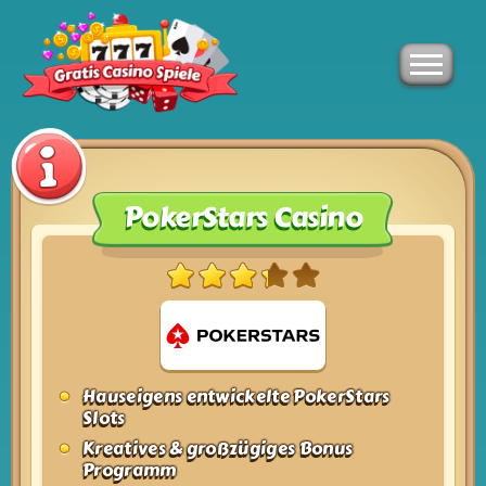
PokerStars Casino
Hauseigens entwickelte PokerStars
Slots
Kreatives & großzügiges Bonus
Programm