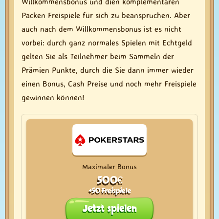
Willkommensbonus und dien komplementären
Packen Freispiele für sich zu beanspruchen. Aber
auch nach dem Willkommensbonus ist es nicht
vorbei: durch ganz normales Spielen mit Echtgeld
gelten Sie als Teilnehmer beim Sammeln der
Prämien Punkte, durch die Sie dann immer wieder
einen Bonus, Cash Preise und noch mehr Freispiele
gewinnen können!
Maximaler Bonus
500€
+50 Freispiele
Jetzt spielen