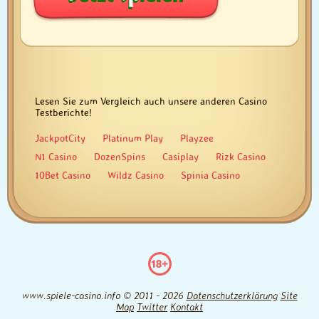
Lesen Sie zum Vergleich auch unsere anderen Casino
Testberichte!
JackpotCity
Platinum Play
Playzee
N1 Casino
DozenSpins
Casiplay
Rizk Casino
10Bet Casino
Wildz Casino
Spinia Casino
www.spiele-casino.info © 2011 - 2026
Datenschutzerklärung
Site
Map
Twitter
Kontakt