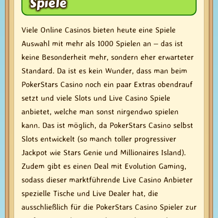
Spiele
Viele Online Casinos bieten heute eine Spiele
Auswahl mit mehr als 1000 Spielen an – das ist
keine Besonderheit mehr, sondern eher erwarteter
Standard. Da ist es kein Wunder, dass man beim
PokerStars Casino noch ein paar Extras obendrauf
setzt und viele Slots und Live Casino Spiele
anbietet, welche man sonst nirgendwo spielen
kann. Das ist möglich, da PokerStars Casino selbst
Slots entwickelt (so manch toller progressiver
Jackpot wie Stars Genie und Millionaires Island).
Zudem gibt es einen Deal mit Evolution Gaming,
sodass dieser marktführende Live Casino Anbieter
spezielle Tische und Live Dealer hat, die
ausschließlich für die PokerStars Casino Spieler zur