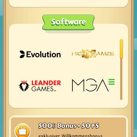
Software
500€ Bonus + 50 FS
exklusiver Willkommensbonus