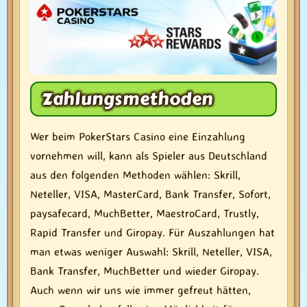
Zahlungsmethoden
Wer beim PokerStars Casino eine Einzahlung
vornehmen will, kann als Spieler aus Deutschland
aus den folgenden Methoden wählen: Skrill,
Neteller, VISA, MasterCard, Bank Transfer, Sofort,
paysafecard, MuchBetter, MaestroCard, Trustly,
Rapid Transfer und Giropay. Für Auszahlungen hat
man etwas weniger Auswahl: Skrill, Neteller, VISA,
Bank Transfer, MuchBetter und wieder Giropay.
Auch wenn wir uns wie immer gefreut hätten,