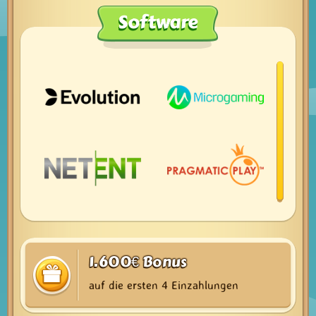
Software
1.600€ Bonus
auf die ersten 4 Einzahlungen