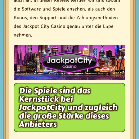
die Software und Spiele ansehen, als auch den
Bonus, den Support und die Zahlungsmethoden
des Jackpot City Casino genau unter die Lupe
nehmen.
Die Spiele sind das
Kernstück bei
JackpotCity und zugleich
die große Stärke dieses
Anbieters