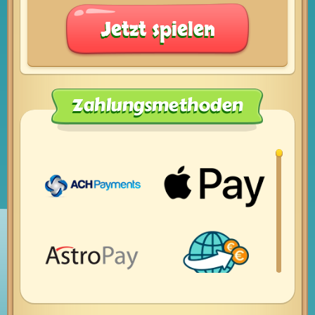
Jetzt spielen
Zahlungsmethoden