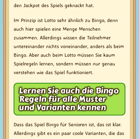
den Jackpot des Spiels geknackt hat.
Im Prinzip ist Lotto sehr ähnlich zu Bingo, denn
auch hier spielen eine Menge Menschen
zusammen. Allerdings wissen die Teilnehmer
untereinander nichts voneinander, anders als beim
Bingo. Aber auch beim Lotto müssen Sie kaum
Spielregeln lernen, sondern müssen nur genau
verstehen wie das Spiel funktioniert.
Lernen Sie auch die Bingo
Regeln für alle Muster
und Varianten kennen
Dass das Spiel Bingo für Senioren ist, das ist klar.
Allerdings gibt es ein paar coole Varianten, die das