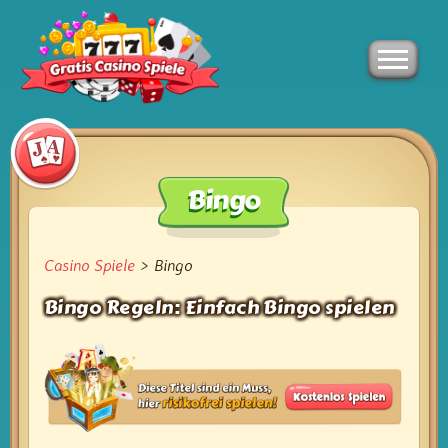
Bingo
Casino Spiele
Bingo
Bingo Regeln: Einfach Bingo spielen