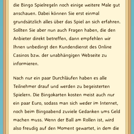
die Bingo Spielregeln noch einige weitere Male gut
anschauen. Dabei können Sie erst einmal
grundsätzlich alles über das Spiel an sich erfahren.
Sollten Sie aber nun auch Fragen haben, die den
Anbieter direkt betreffen, dann empfehlen wir
Ihnen unbedingt den Kundendienst des Online
Casinos bzw. der unabhängigen Webseite zu
informieren.
Nach nur ein paar Durchläufen haben es alle
Teilnehmer drauf und werden zu begeisterten
Spielern. Die Bingokarten kosten meist auch nur
ein paar Euro, sodass man sich weder im Internet,
noch beim Bingoabend zuviele Gedanken ums Geld
machen muss. Wenn der Ball am Rollen ist, wird
also freudig auf den Moment gewartet, in dem die