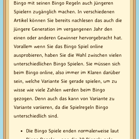
Bingo mit seinen Bingo Regeln auch jüngeren
Spielern zugänglich machen. In verschiedenen
Artikel können Sie bereits nachlesen das auch die
jüngere Generation im vergangenen Jahr den
einen oder anderen Gewinner hervorgebracht hat.
Vorallem wenn Sie das Bingo Spiel online
ausprobieren, haben Sie die Wahl zwischen vielen
unterschiedlichen Bingo Spielen. Sie müssen sich
beim Bingo online, also immer im Klaren darüber
sein, welche Variante Sie gerade spielen, um zu
wisse wie viele Zahlen werden beim Bingo
gezogen. Denn auch das kann von Variante zu
Variante variieren, da die Spielregeln Bingo
unterschiedlich sind.
Die Bingo Spiele enden normalerweise laut