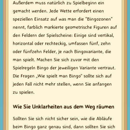
Außerdem muss natürlich zu Spielbeginn ein
gemacht werden. Jede Wette erfordert einen
speziellen Einsatz auf was man die "Bingozonen"
nennt, farblich markierte geometrische Figuren auf
den Feldern der Spielscheine: Einige sind vertikal,
horizontal oder rechteckig, umfassen fünf, zehn
oder fünfzehn Felder, je nach Bingovariante, die
man spielt. Machen Sie sich zuvor mit den
Spielregeln Bingo der jeweiligen Variante vertraut.
Die Fragen „Wie spielt man Bingo“ sollte sich auf
jeden Fall nicht mehr stellen, wenn Sie anfangen
zu spielen.
Wie Sie Unklarheiten aus dem Weg räumen
Sollten Sie sich nicht sicher sein, wie die Abläufe
beim Bingo ganz genau sind, dann sollten Sie sich