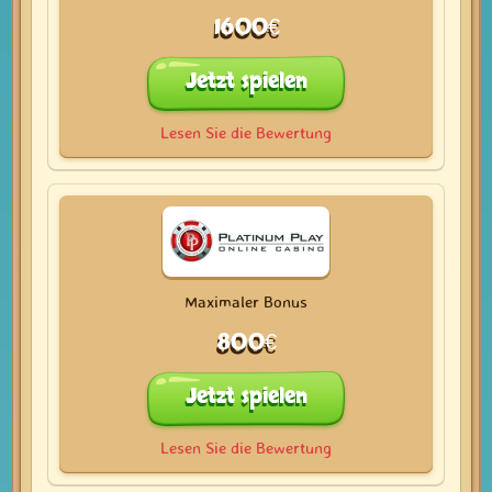
1600€
Jetzt spielen
Lesen Sie die Bewertung
Maximaler Bonus
800€
Jetzt spielen
Lesen Sie die Bewertung