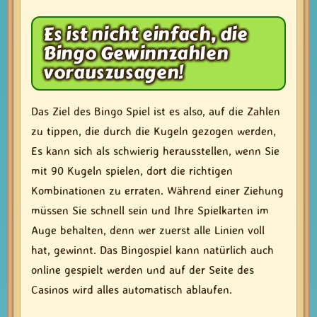
Es ist nicht einfach, die
Bingo Gewinnzahlen
vorauszusagen!
Das Ziel des Bingo Spiel ist es also, auf die Zahlen
zu tippen, die durch die Kugeln gezogen werden,
Es kann sich als schwierig herausstellen, wenn Sie
mit 90 Kugeln spielen, dort die richtigen
Kombinationen zu erraten. Während einer Ziehung
müssen Sie schnell sein und Ihre Spielkarten im
Auge behalten, denn wer zuerst alle Linien voll
hat, gewinnt. Das Bingospiel kann natürlich auch
online gespielt werden und auf der Seite des
Casinos wird alles automatisch ablaufen.