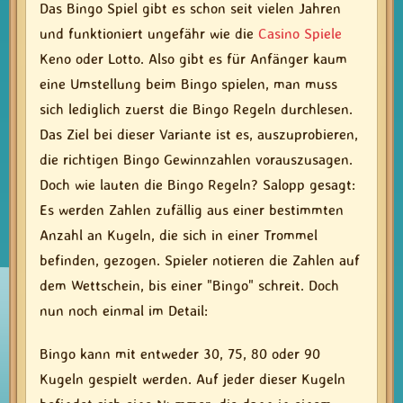
Das Bingo Spiel gibt es schon seit vielen Jahren
und funktioniert ungefähr wie die
Casino Spiele
Keno oder Lotto. Also gibt es für Anfänger kaum
eine Umstellung beim Bingo spielen, man muss
sich lediglich zuerst die Bingo Regeln durchlesen.
Das Ziel bei dieser Variante ist es, auszuprobieren,
die richtigen Bingo Gewinnzahlen vorauszusagen.
Doch wie lauten die Bingo Regeln? Salopp gesagt:
Es werden Zahlen zufällig aus einer bestimmten
Anzahl an Kugeln, die sich in einer Trommel
befinden, gezogen. Spieler notieren die Zahlen auf
dem Wettschein, bis einer "Bingo" schreit. Doch
nun noch einmal im Detail:
Bingo kann mit entweder 30, 75, 80 oder 90
Kugeln gespielt werden. Auf jeder dieser Kugeln