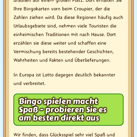
Ihre Bingokarten vorn beim Croupier, der die
Zahlen ziehen wird. Da diese Regionen häufig auch
Urlaubsgebiete sind, nehmen viele Touristen die
einheimischen Traditionen mit nach Hause. Dort
erzählen sie diese weiter und schaffen eine
Vermischung bereits bestehender Geschichten,
Wahrheiten und Fakten und Überlieferungen.
In Europa ist Lotto dagegen deutlich bekannter
und verbreitet.
Bingo spielen macht
Spaß - probieren Sie es
am besten direkt aus
Wir finden, dass Glücksspiel sehr viel Spaß und