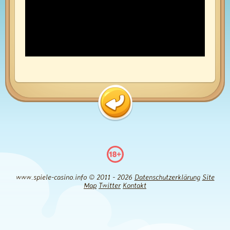
www.spiele-casino.info © 2011 - 2026
Datenschutzerklärung
Site
Map
Twitter
Kontakt