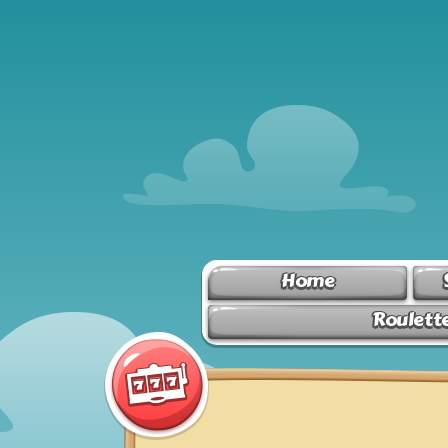
Home
Roulett