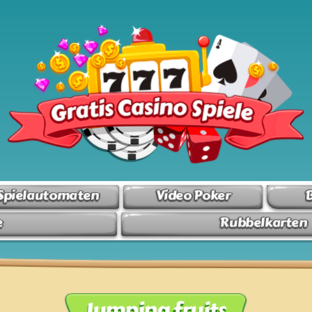
Spielautomaten
Video Poker
B
e
Rubbelkarten
Jumping fruits