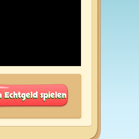
 Echtgeld spielen