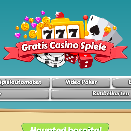
Spielautomaten
Video Poker
B
e
Rubbelkarten
Haunted hospital