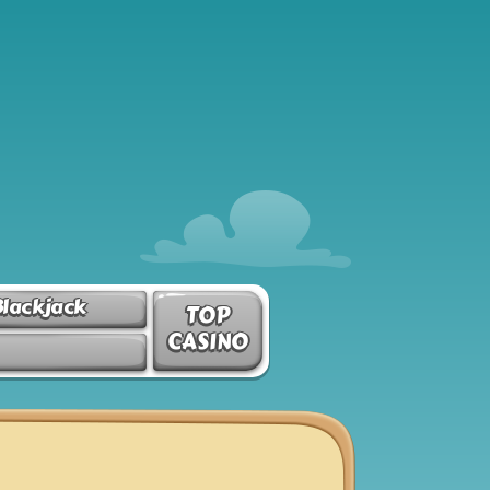
lackjack
TOP
CASINO