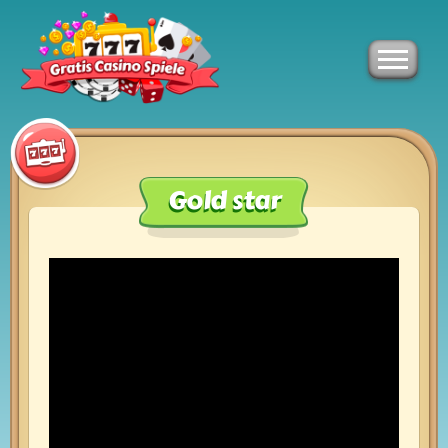
Gold star