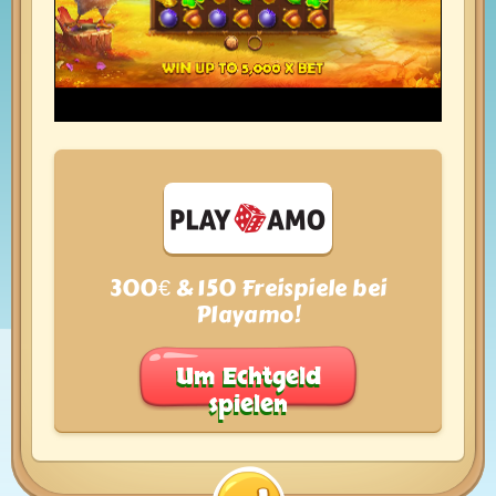
300€ & 150 Freispiele bei
Playamo!
Um Echtgeld
spielen