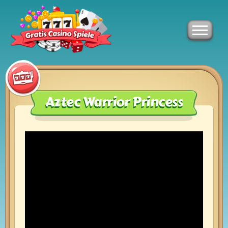
Aztec Warrior Princess