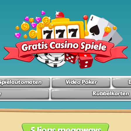
Spielautomaten
Video Poker
B
e
Rubbelkarten
5 lions megaways